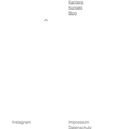
Karriere
Home
Kontakt
Über uns
Blog
Leistungen
Gebäudeinstallation
Netzwerktechnik
Reparatur & Wartung
E-Mobilität & Wallboxen
Photovoltaik
Wärmepumpen
Smart Home
Prüfen & Messen
Lösungen
Galerie
I
nstagram
Impressum
Datenschutz