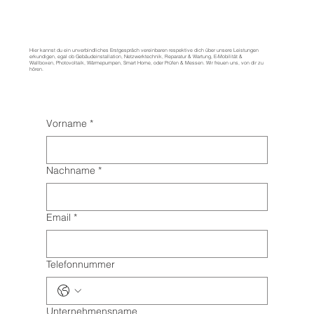
Hier kannst du ein unverbindliches Erstgespräch vereinbaren respektive dich über unsere Leistungen
erkundigen, egal ob Gebäudeinstallation, Netzwerktechnik, Reparatur & Wartung, E-Mobilität &
Wallboxen, Photovoltaik, Wärmepumpen, Smart Home, oder Prüfen & Messen. Wir freuen uns, von dir zu
hören.
Vorname
*
Nachname
*
Email
*
Telefonnummer
Unternehmensname