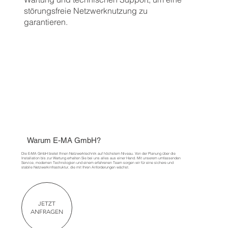
störungsfreie Netzwerknutzung zu
garantieren.
Warum E-MA GmbH?
Die E-MA GmbH bietet Ihnen Netzwerktechnik auf höchstem Niveau. Von der Planung über die
Installation bis zur Wartung erhalten Sie bei uns alles aus einer Hand. Mit unserem umfassenden
Service, modernen Technologien und einem erfahrenen Team sorgen wir für eine sichere und
stabile Netzwerkinfrastruktur, die mit Ihren Anforderungen wächst.
JETZT
ANFRAGEN