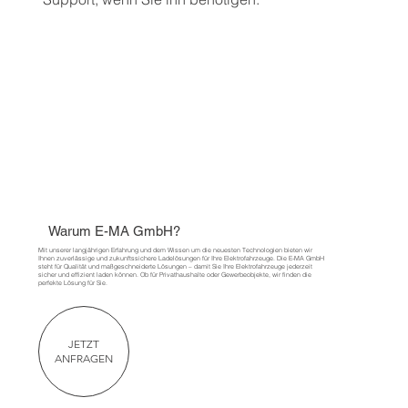
Warum E-MA GmbH?
Mit unserer langjährigen Erfahrung und dem Wissen um die neuesten Technologien bieten wir
Ihnen zuverlässige und zukunftssichere Ladelösungen für Ihre Elektrofahrzeuge. Die E-MA GmbH
steht für Qualität und maßgeschneiderte Lösungen – damit Sie Ihre Elektrofahrzeuge jederzeit
sicher und effizient laden können. Ob für Privathaushalte oder Gewerbeobjekte, wir finden die
perfekte Lösung für Sie.
JETZT
ANFRAGEN