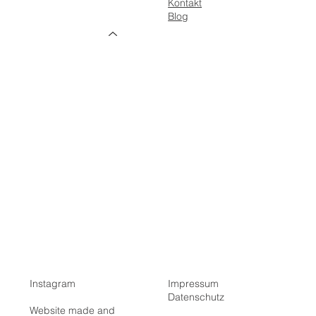
Kontakt
Über uns
Blog
Leistungen
Gebäudeinstallation
Netzwerktechnik
Reparatur & Wartung
E-Mobilität & Wallboxen
Photovoltaik
Wärmepumpen
Smart Home
Prüfen & Messen
Lösungen
Galerie
I
nstagram
Impressum
Datenschutz
Website made and