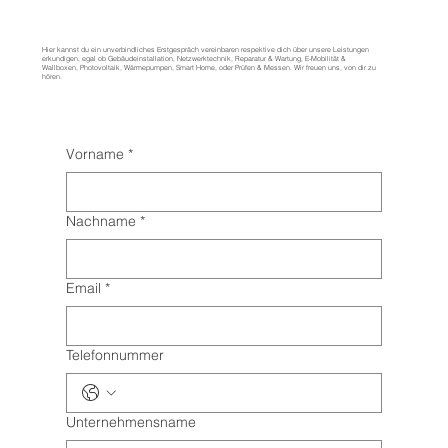
Hier kannst du ein unverbindliches Erstgespräch vereinbaren respektive dich über unsere Leistungen
erkundigen, egal ob Gebäudeinstallation, Netzwerktechnik, Reparatur & Wartung, E-Mobilität &
Wallboxen, Photovoltaik, Wärmepumpen, Smart Home, oder Prüfen & Messen. Wir freuen uns, von dir zu
hören.
Vorname
*
Nachname
*
Email
*
Telefonnummer
Unternehmensname