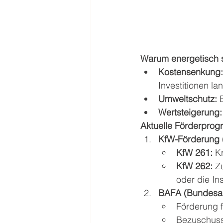
Warum energetisch 
Kostensenkung:
Investitionen lan
Umweltschutz:
 
Wertsteigerung:
Aktuelle Förderpro
KfW-Förderung (
KfW 261:
 K
KfW 262:
 Z
oder die In
BAFA (Bundesamt
Förderung 
Bezuschuss