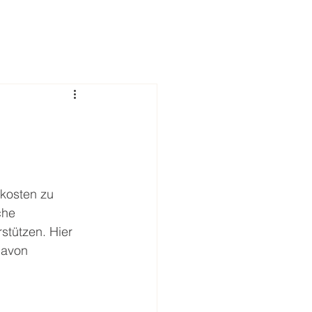
kosten zu 
che 
tützen. Hier 
davon 