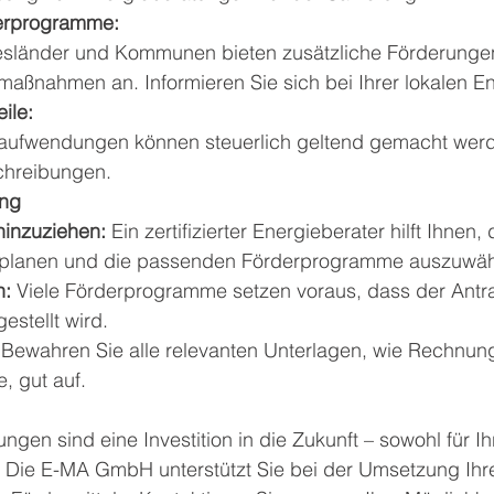
erprogramme:
esländer und Kommunen bieten zusätzliche Förderungen
aßnahmen an. Informieren Sie sich bei Ihrer lokalen En
ile:
aufwendungen können steuerlich geltend gemacht werde
hreibungen.
ung
hinzuziehen:
 Ein zertifizierter Energieberater hilft Ihnen, 
lanen und die passenden Förderprogramme auszuwäh
n:
 Viele Förderprogramme setzen voraus, dass der Antr
stellt wird.
 Bewahren Sie alle relevanten Unterlagen, wie Rechnun
, gut auf.
ngen sind eine Investition in die Zukunft – sowohl für I
. Die E-MA GmbH unterstützt Sie bei der Umsetzung Ihre