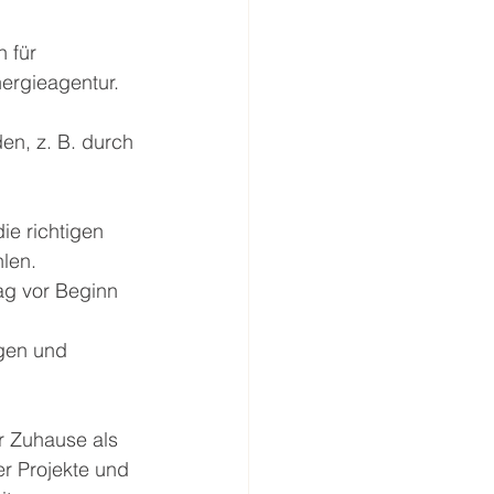
 für 
ergieagentur.
n, z. B. durch 
die richtigen 
len.
ag vor Beginn 
gen und 
hr Zuhause als 
r Projekte und 